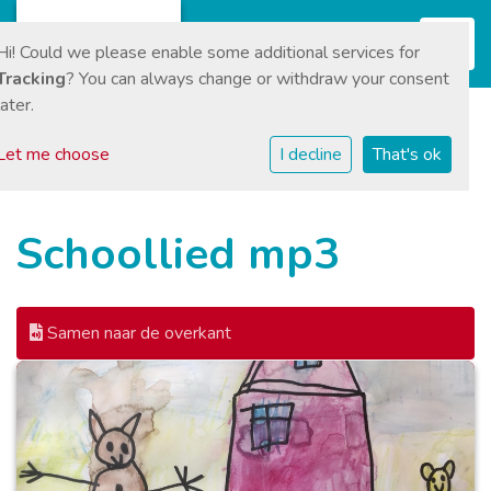
Toggl
Hi! Could we please enable some additional services for
Tracking
? You can always change or withdraw your consent
later.
Let me choose
I decline
That's ok
Schoollied mp3
Samen naar de overkant